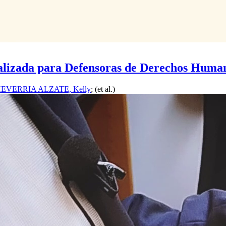
ializada para Defensoras de Derechos Huma
EVERRIA ALZATE, Kelly
; (et al.)