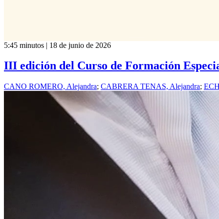
5:45 minutos | 18 de junio de 2026
III edición del Curso de Formación Espec
CANO ROMERO, Alejandra
;
CABRERA TENAS, Alejandra
;
ECH