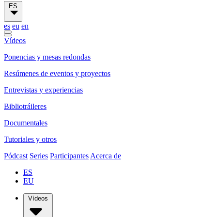
ES
es
eu
en
Vídeos
Ponencias y mesas redondas
Resúmenes de eventos y proyectos
Entrevistas y experiencias
Bibliotráileres
Documentales
Tutoriales y otros
Pódcast
Series
Participantes
Acerca de
ES
EU
Vídeos