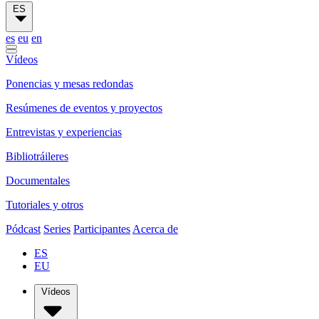
ES
es
eu
en
Vídeos
Ponencias y mesas redondas
Resúmenes de eventos y proyectos
Entrevistas y experiencias
Bibliotráileres
Documentales
Tutoriales y otros
Pódcast
Series
Participantes
Acerca de
ES
EU
Vídeos