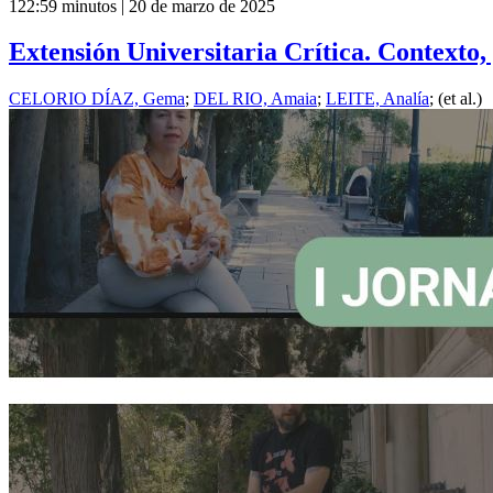
122:59 minutos | 20 de marzo de 2025
Extensión Universitaria Crítica. Contexto,
CELORIO DÍAZ, Gema
;
DEL RIO, Amaia
;
LEITE, Analía
; (et al.)