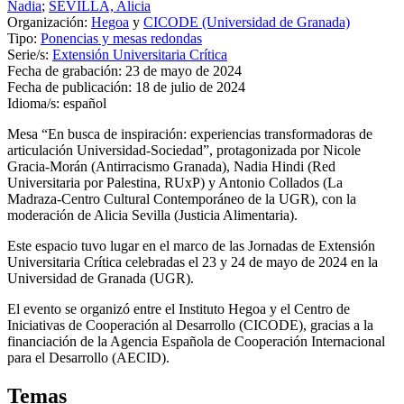
Nadia
;
SEVILLA, Alicia
Organización:
Hegoa
y
CICODE (Universidad de Granada)
Tipo:
Ponencias y mesas redondas
Serie/s:
Extensión Universitaria Crítica
Fecha de grabación:
23 de mayo de 2024
Fecha de publicación:
18 de julio de 2024
Idioma/s:
español
Mesa “En busca de inspiración: experiencias transformadoras de
articulación Universidad-Sociedad”, protagonizada por Nicole
Gracia-Morán (Antirracismo Granada), Nadia Hindi (Red
Universitaria por Palestina, RUxP) y Antonio Collados (La
Madraza-Centro Cultural Contemporáneo de la
UGR
), con la
moderación de Alicia Sevilla (Justicia Alimentaria).
Este espacio tuvo lugar en el marco de las Jornadas de Extensión
Universitaria Crítica celebradas el 23 y 24 de mayo de 2024 en la
Universidad de Granada (
UGR
).
El evento se organizó entre el Instituto Hegoa y el Centro de
Iniciativas de Cooperación al Desarrollo (
CICODE
), gracias a la
financiación de la Agencia Española de Cooperación Internacional
para el Desarrollo (
AECID
).
Temas