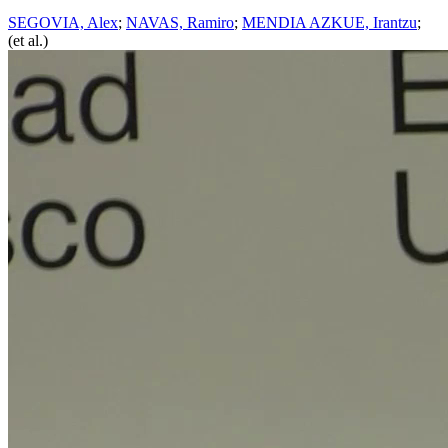
SEGOVIA, Alex
;
NAVAS, Ramiro
;
MENDIA AZKUE, Irantzu
;
(et al.)