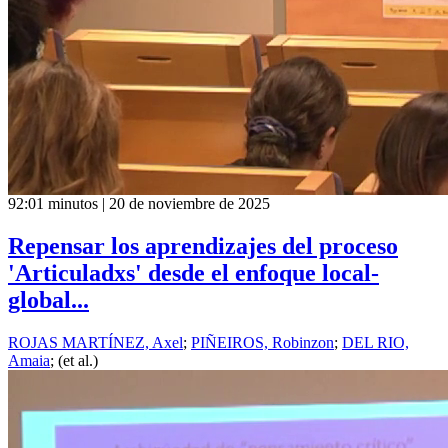
92:01 minutos | 20 de noviembre de 2025
Repensar los aprendizajes del proceso
'Articuladxs' desde el enfoque local-
global...
ROJAS MARTÍNEZ, Axel
;
PIÑEIROS, Robinzon
;
DEL RIO,
Amaia
; (et al.)