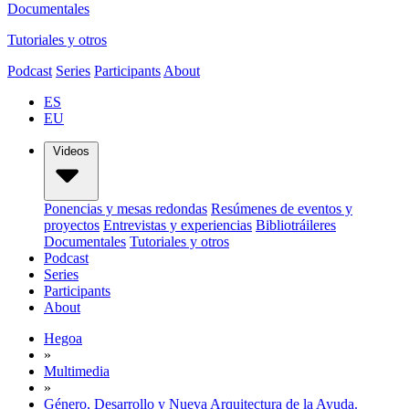
Documentales
Tutoriales y otros
Podcast
Series
Participants
About
ES
EU
Videos
Ponencias y mesas redondas
Resúmenes de eventos y
proyectos
Entrevistas y experiencias
Bibliotráileres
Documentales
Tutoriales y otros
Podcast
Series
Participants
About
Hegoa
»
Multimedia
»
Género, Desarrollo y Nueva Arquitectura de la Ayuda.