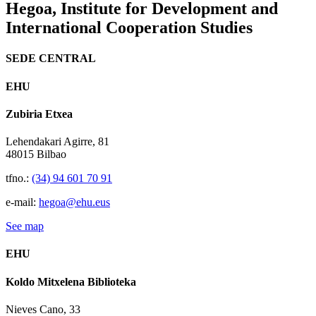
Hegoa,
Institute for Development and
International Cooperation Studies
SEDE CENTRAL
EHU
Zubiria Etxea
Lehendakari Agirre, 81
48015 Bilbao
tfno.:
(34) 94 601 70 91
e-mail:
hegoa@ehu.eus
See map
EHU
Koldo Mitxelena Biblioteka
Nieves Cano, 33