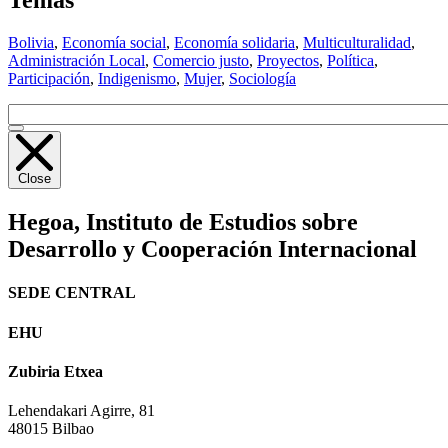
Temas
Bolivia
,
Economía social
,
Economía solidaria
,
Multiculturalidad
,
Administración Local
,
Comercio justo
,
Proyectos
,
Política
,
Participación
,
Indigenismo
,
Mujer
,
Sociología
Close
Hegoa,
Instituto de Estudios sobre
Desarrollo y Cooperación Internacional
SEDE CENTRAL
EHU
Zubiria Etxea
Lehendakari Agirre, 81
48015 Bilbao