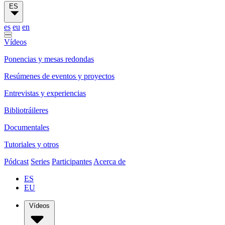
ES
es
eu
en
Vídeos
Ponencias y mesas redondas
Resúmenes de eventos y proyectos
Entrevistas y experiencias
Bibliotráileres
Documentales
Tutoriales y otros
Pódcast
Series
Participantes
Acerca de
ES
EU
Vídeos