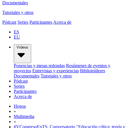
Documentales
Tutoriales y otros
Pódcast
Series
Participantes
Acerca de
ES
EU
Vídeos
Ponencias y mesas redondas
Resúmenes de eventos y
proyectos
Entrevistas y experiencias
Bibliotráileres
Documentales
Tutoriales y otros
Pódcast
Series
Participantes
Acerca de
Hegoa
»
Multimedia
»
#VCongresoEpTS. Conversatorio "Educación crítica: teoría y