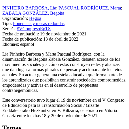
PINHEIRO BARBOSA, Lía
;
PASCUAL RODRÍGUEZ, Marta
;
ZABALA GONZÁLEZ, Begoña
Organización:
Hegoa
Tipo:
Ponencias y mesas redondas
Serie/s:
#VCongresoEpTS
Fecha de grabación:
19 de noviembre de 2021
Fecha de publicación:
13 de abril de 2022
Idioma/s:
español
Lía Pinheiro Barbosa y Marta Pascual Rodríguez, con la
dinamización de Begoña Zabala González, debaten acerca de los
movimientos sociales y a cómo estos construyen redes y alianzas
que dan lugar a formas plurales de pensar y accionar ante los retos
actuales. Su actuar genera una estela educativa que forma parte de
los aprendizajes que posibilitan construir sociedades comprometidas,
empoderadas y activas en el desarrollo de propuestas
contrahegemónicas.
Este conversatorio tuvo lugar el 19 de noviembre en el V Congreso
de Educación para la Transformación Social / Gizarte
Eraldaketarako Hezkuntzaren V. Biltzarra, celebrado en Vitoria-
Gasteiz entre los días 18 y 20 de noviembre de 2021.
Temas