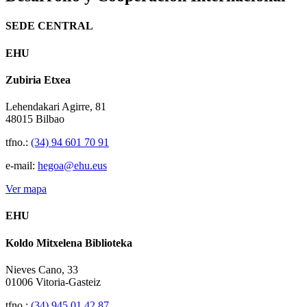
SEDE CENTRAL
EHU
Zubiria Etxea
Lehendakari Agirre, 81
48015 Bilbao
tfno.:
(34) 94 601 70 91
e-mail:
hegoa@ehu.eus
Ver mapa
EHU
Koldo Mitxelena Biblioteka
Nieves Cano, 33
01006 Vitoria-Gasteiz
tfno.:
(34) 945 01 42 87