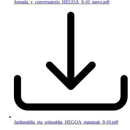
Jornada_y_conversatorio_HEGOA_9-10_mayo.pdf
Jardunaldia_eta_solasaldia_HEGOA_maiatzak_9-10.pdf