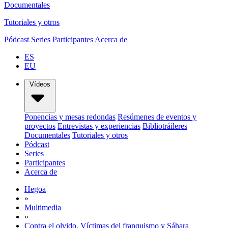
Documentales
Tutoriales y otros
Pódcast
Series
Participantes
Acerca de
ES
EU
Vídeos
Ponencias y mesas redondas
Resúmenes de eventos y
proyectos
Entrevistas y experiencias
Bibliotráileres
Documentales
Tutoriales y otros
Pódcast
Series
Participantes
Acerca de
Hegoa
»
Multimedia
»
Contra el olvido. Víctimas del franquismo y Sáhara