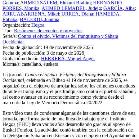
Gemma
;
AHMED SALEM, Elmami Brahim
;
HERNANDO
PORRES, Monika
;
AHMED LEMADEL, Judeig
;
GARCÍA, Alba
;
ARRUABARRENA, Mikel
;
URREA, Diana
;
HAMEIDA,
Ebbaba
;
BALERDI, Juanma
Organización:
Hegoa
Tipo:
Resúmenes de eventos y proyectos
Serie/s:
Contra el olvido. Víctimas del franquismo y Sáhara
Occidental
Fecha de grabación:
19 de noviembre de 2025
Fecha de publicación:
3 de mayo de 2026
Grabación/edición:
HERRERA, Miguel Ángel
Idioma/s:
castellano, euskera
La jornada
Contra el olvido. Víctimas del franquismo y Sáhara
Occidental,
celebrada en Bilbao el 19 de noviembre de 2025, se
organizó con el objetivo de arrojar luz sobre los crímenes cometidos
durante el franquismo y el postfranquismo contra el pueblo saharaui,
así como avanzar en su reconocimiento como víctima desde el
marco de la Ley de Memoria Democrática 20/2022.
Este vídeo trata de condensar algunas de las cuestiones clave de esta
jornada, que forma parte de una línea de trabajo que el Instituto
Hegoa (EHU) lleva varios años desarrollando gracias al apoyo de
Euskal Fondoa. La actividad contó también con la colaboración de
la Delegación Saharaui en Euskadi y con el apoyo del Ayuntamiento