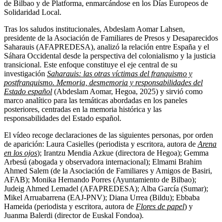
de Bilbao y de Platforma, enmarcándose en los Días Europeos de
Solidaridad Local.
Tras los saludos institucionales, Abdeslam Aomar Lahsen,
presidente de la Asociación de Familiares de Presos y Desaparecidos
Saharauis (AFAPREDESA), analizó la relación entre España y el
Sáhara Occidental desde la perspectiva del colonialismo y la justicia
transicional. Este enfoque constituye el eje central de su
investigación
Saharauis: las otras víctimas del franquismo y
postfranquismo. Memoria, desmemoria y responsabilidades del
Estado español
(Abdeslam Aomar, Hegoa, 2025) y sirvió como
marco analítico para las temáticas abordadas en los paneles
posteriores, centradas en la memoria histórica y las
responsabilidades del Estado español.
El vídeo recoge declaraciones de las siguientes personas, por orden
de aparición: Laura Casielles (periodista y escritora, autora de
Arena
en los ojos
); Irantzu Mendia Azkue (directora de Hegoa); Gemma
Arbesú (abogada y observadora internacional); Elmami Brahim
Ahmed Salem (de la Asociación de Familiares y Amigos de Basiri,
AFAB); Monika Hernando Porres (Ayuntamiento de Bilbao);
Judeig Ahmed Lemadel (AFAPREDESA); Alba García (Sumar);
Mikel Arruabarrena (EAJ-PNV); Diana Urrea (Bildu); Ebbaba
Hameida (periodista y escritora, autora de
Flores de papel
) y
Juanma Balerdi (director de Euskal Fondoa).