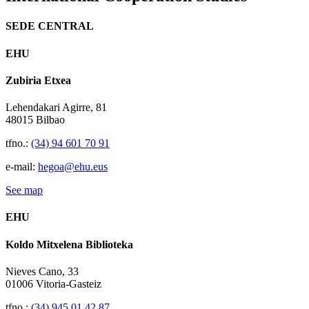
SEDE CENTRAL
EHU
Zubiria Etxea
Lehendakari Agirre, 81
48015 Bilbao
tfno.:
(34) 94 601 70 91
e-mail:
hegoa@ehu.eus
See map
EHU
Koldo Mitxelena Biblioteka
Nieves Cano, 33
01006 Vitoria-Gasteiz
tfno.:
(34) 945 01 42 87