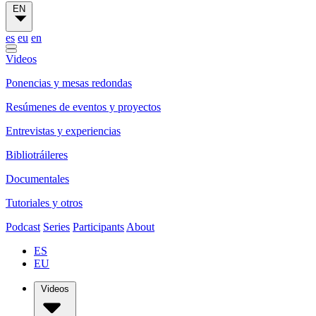
EN
es
eu
en
Videos
Ponencias y mesas redondas
Resúmenes de eventos y proyectos
Entrevistas y experiencias
Bibliotráileres
Documentales
Tutoriales y otros
Podcast
Series
Participants
About
ES
EU
Videos