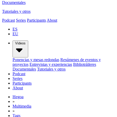
Documentales
Tutoriales y otros
Podcast
Series
Participants
About
ES
EU
Videos
Ponencias y mesas redondas
Resúmenes de eventos y
proyectos
Entrevistas y experiencias
Bibliotráileres
Documentales
Tutoriales y otros
Podcast
Series
Participants
About
Hegoa
»
Multimedia
»
Tags