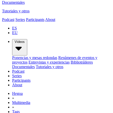
Documentales
Tutoriales y otros
Podcast
Series
Participants
About
ES
EU
Videos
Ponencias y mesas redondas
Resúmenes de eventos y
proyectos
Entrevistas y experiencias
Bibliotráileres
Documentales
Tutoriales y otros
Podcast
Series
Participants
About
Hegoa
»
Multimedia
»
Tags