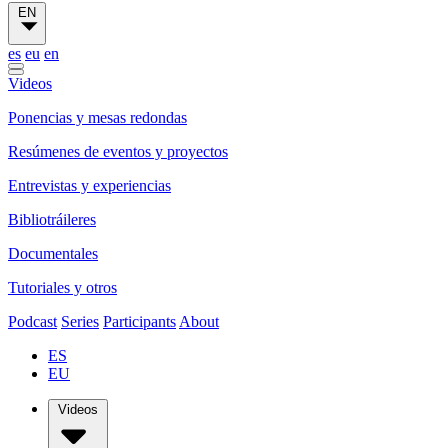
EN
es
eu
en
Videos
Ponencias y mesas redondas
Resúmenes de eventos y proyectos
Entrevistas y experiencias
Bibliotráileres
Documentales
Tutoriales y otros
Podcast
Series
Participants
About
ES
EU
Videos