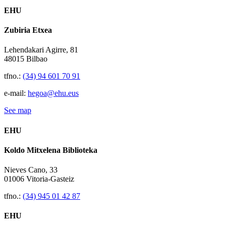
EHU
Zubiria Etxea
Lehendakari Agirre, 81
48015 Bilbao
tfno.:
(34) 94 601 70 91
e-mail:
hegoa@ehu.eus
See map
EHU
Koldo Mitxelena Biblioteka
Nieves Cano, 33
01006 Vitoria-Gasteiz
tfno.:
(34) 945 01 42 87
EHU