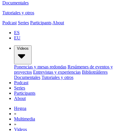
Documentales
Tutoriales y otros
Podcast
Series
Participants
About
ES
EU
Videos
Ponencias y mesas redondas
Resúmenes de eventos y
proyectos
Entrevistas y experiencias
Bibliotráileres
Documentales
Tutoriales y otros
Podcast
Series
Participants
About
Hegoa
»
Multimedia
»
Videos