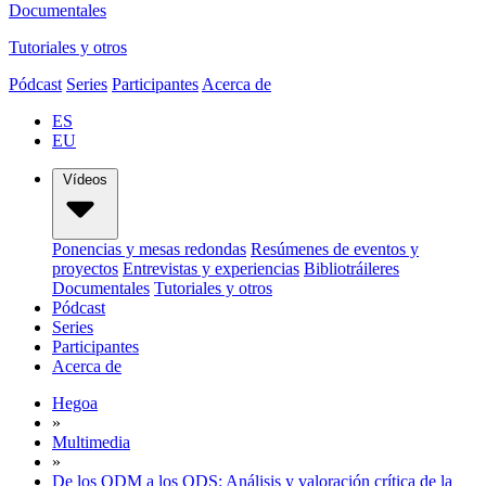
Documentales
Tutoriales y otros
Pódcast
Series
Participantes
Acerca de
ES
EU
Vídeos
Ponencias y mesas redondas
Resúmenes de eventos y
proyectos
Entrevistas y experiencias
Bibliotráileres
Documentales
Tutoriales y otros
Pódcast
Series
Participantes
Acerca de
Hegoa
»
Multimedia
»
De los ODM a los ODS: Análisis y valoración crítica de la