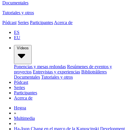
Documentales
Tutoriales y otros
Pódcast
Series
Participantes
Acerca de
ES
EU
Vídeos
Ponencias y mesas redondas
Resúmenes de eventos y
proyectos
Entrevistas y experiencias
Bibliotráileres
Documentales
Tutoriales y otros
Pódcast
Series
Participantes
Acerca de
Hegoa
»
Multimedia
»
Ha-Joon Chang en el marco de la Kapuscinski Development