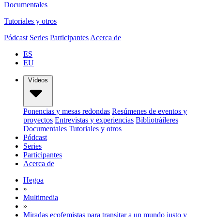
Documentales
Tutoriales y otros
Pódcast
Series
Participantes
Acerca de
ES
EU
Vídeos
Ponencias y mesas redondas
Resúmenes de eventos y
proyectos
Entrevistas y experiencias
Bibliotráileres
Documentales
Tutoriales y otros
Pódcast
Series
Participantes
Acerca de
Hegoa
»
Multimedia
»
Miradas ecofemistas para transitar a un mundo justo y