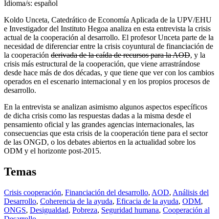
Idioma/s:
español
Koldo Unceta, Catedrático de Economía Aplicada de la
UPV
/
EHU
e Investigador del Instituto Hegoa analiza en esta entrevista la crisis
actual de la cooperación al desarrollo. El profesor Unceta parte de la
necesidad de diferenciar entre la crisis coyuntural de financiación de
la cooperación
derivada de la caída de recursos para la
AOD
, y la
crisis más estructural de la cooperación, que viene arrastrándose
desde hace más de dos décadas, y que tiene que ver con los cambios
operados en el escenario internacional y en los propios procesos de
desarrollo.
En la entrevista se analizan asimismo algunos aspectos específicos
de dicha crisis como las respuestas dadas a la misma desde el
pensamiento oficial y las grandes agencias internacionales, las
consecuencias que esta crisis de la cooperación tiene para el sector
de las
ONGD
, o los debates abiertos en la actualidad sobre los
ODM
y el horizonte post-2015.
Temas
Crisis cooperación
,
Financiación del desarrollo
,
AOD
,
Análisis del
Desarrollo
,
Coherencia de la ayuda
,
Eficacia de la ayuda
,
ODM
,
ONGS
,
Desigualdad
,
Pobreza
,
Seguridad humana
,
Cooperación al
Desarrollo