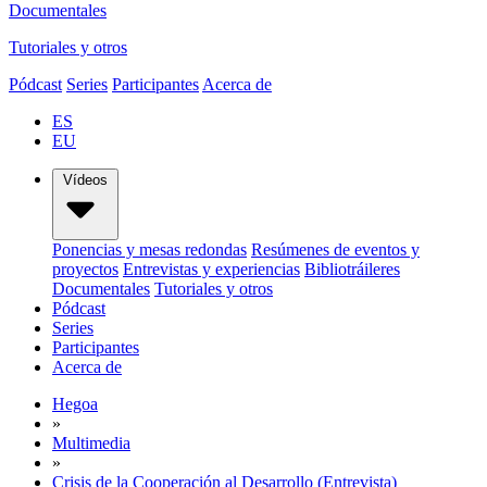
Documentales
Tutoriales y otros
Pódcast
Series
Participantes
Acerca de
ES
EU
Vídeos
Ponencias y mesas redondas
Resúmenes de eventos y
proyectos
Entrevistas y experiencias
Bibliotráileres
Documentales
Tutoriales y otros
Pódcast
Series
Participantes
Acerca de
Hegoa
»
Multimedia
»
Crisis de la Cooperación al Desarrollo (Entrevista)