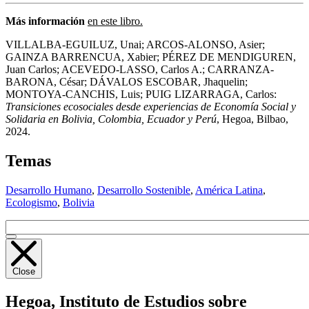
Más información
en este libro.
VILLALBA
-
EGUILUZ
, Unai;
ARCOS
-
ALONSO
, Asier;
GAINZA
BARRENCUA
, Xabier; PÉREZ DE
MENDIGUREN
,
Juan Carlos;
ACEVEDO
-
LASSO
, Carlos A.;
CARRANZA
-
BARONA
, César; DÁVALOS
ESCOBAR
, Jhaquelin;
MONTOYA
-
CANCHIS
, Luis;
PUIG
LIZARRAGA
, Carlos:
Transiciones ecosociales desde experiencias de Economía Social y
Solidaria en Bolivia, Colombia, Ecuador y Perú
, Hegoa, Bilbao,
2024.
Temas
Desarrollo Humano
,
Desarrollo Sostenible
,
América Latina
,
Ecologismo
,
Bolivia
Close
Hegoa,
Instituto de Estudios sobre