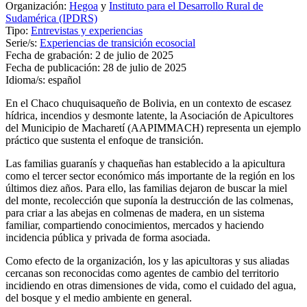
Organización:
Hegoa
y
Instituto para el Desarrollo Rural de
Sudamérica (IPDRS)
Tipo:
Entrevistas y experiencias
Serie/s:
Experiencias de transición ecosocial
Fecha de grabación:
2 de julio de 2025
Fecha de publicación:
28 de julio de 2025
Idioma/s:
español
En el Chaco chuquisaqueño de Bolivia, en un contexto de escasez
hídrica, incendios y desmonte latente, la Asociación de Apicultores
del Municipio de Macharetí (
AAPIMMACH
) representa un ejemplo
práctico que sustenta el enfoque de transición.
Las familias guaranís y chaqueñas han establecido a la apicultura
como el tercer sector económico más importante de la región en los
últimos diez años. Para ello, las familias dejaron de buscar la miel
del monte, recolección que suponía la destrucción de las colmenas,
para criar a las abejas en colmenas de madera, en un sistema
familiar, compartiendo conocimientos, mercados y haciendo
incidencia pública y privada de forma asociada.
Como efecto de la organización, los y las apicultoras y sus aliadas
cercanas son reconocidas como agentes de cambio del territorio
incidiendo en otras dimensiones de vida, como el cuidado del agua,
del bosque y el medio ambiente en general.