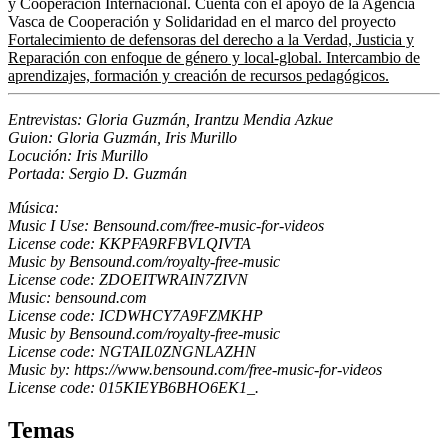
y Cooperación Internacional. Cuenta con el apoyo de la Agencia
Vasca de Cooperación y Solidaridad en el marco del proyecto
Fortalecimiento de defensoras del derecho a la Verdad, Justicia y
Reparación con enfoque de género y local-global. Intercambio de
aprendizajes, formación y creación de recursos pedagógicos.
Entrevistas: Gloria Guzmán, Irantzu Mendia Azkue
Guion: Gloria Guzmán, Iris Murillo
Locución: Iris Murillo
Portada: Sergio D. Guzmán
Música:
Music I Use: Bensound.com/free-music-for-videos
License code: KKPFA9RFBVLQIVTA
Music by Bensound.com/royalty-free-music
License code: ZDOEITWRAIN7ZIVN
Music: bensound.com
License code: ICDWHCY7A9FZMKHP
Music by Bensound.com/royalty-free-music
License code: NGTAIL0ZNGNLAZHN
Music by: https://www.bensound.com/free-music-for-videos
License code: 015KIEYB6BHO6EK1_.
Temas