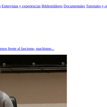
s
Entrevistas y experiencias
Bibliotráileres
Documentales
Tutoriales y o
arnos frente al fascismo, machismo...