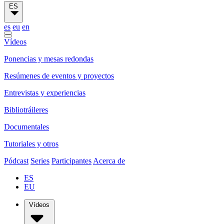
ES
es
eu
en
Vídeos
Ponencias y mesas redondas
Resúmenes de eventos y proyectos
Entrevistas y experiencias
Bibliotráileres
Documentales
Tutoriales y otros
Pódcast
Series
Participantes
Acerca de
ES
EU
Vídeos