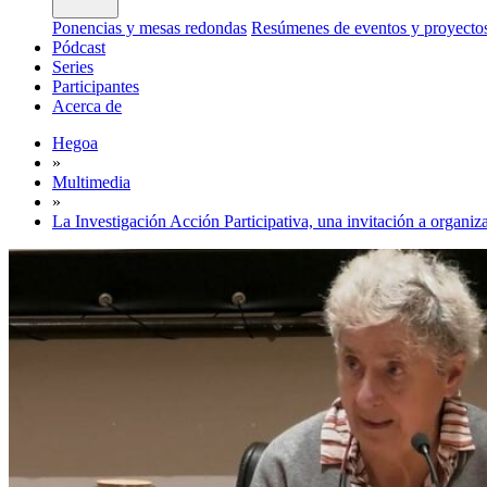
Ponencias y mesas redondas
Resúmenes de eventos y proyecto
Pódcast
Series
Participantes
Acerca de
Hegoa
»
Multimedia
»
La Investigación Acción Participativa, una invitación a organiz