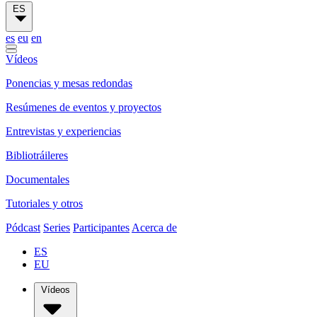
ES
es
eu
en
Vídeos
Ponencias y mesas redondas
Resúmenes de eventos y proyectos
Entrevistas y experiencias
Bibliotráileres
Documentales
Tutoriales y otros
Pódcast
Series
Participantes
Acerca de
ES
EU
Vídeos