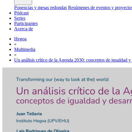
Ponencias y mesas redondas
Resúmenes de eventos y proyecto
Pódcast
Series
Participantes
Acerca de
Hegoa
»
Multimedia
»
Un análisis crítico de la Agenda 2030: conceptos de igualdad y 