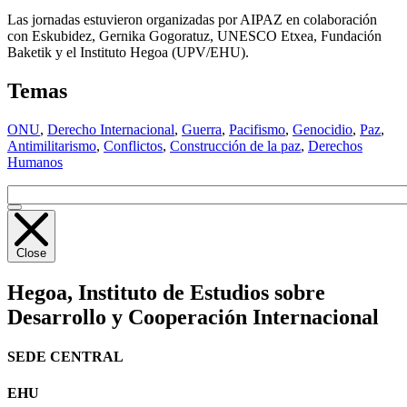
Las jornadas estuvieron organizadas por
AIPAZ
en colaboración
con Eskubidez, Gernika Gogoratuz,
UNESCO
Etxea, Fundación
Baketik y el Instituto Hegoa (
UPV
/
EHU
).
Temas
ONU
,
Derecho Internacional
,
Guerra
,
Pacifismo
,
Genocidio
,
Paz
,
Antimilitarismo
,
Conflictos
,
Construcción de la paz
,
Derechos
Humanos
Close
Hegoa,
Instituto de Estudios sobre
Desarrollo y Cooperación Internacional
SEDE CENTRAL
EHU