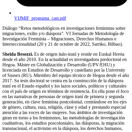
VIJMIF_programa_cast.pdf
Diálogo “Retos metodológicos en investigaciones feministas sobre
migraciones, exilio y/o diáspora”. VI Jornadas de Metodología de
Investigación Feminista – Migraciones, Derechos Humanos e
Interseccionalidad (20 y 21 de octubre de 2022, Sarriko, Bilbao).
Sheida Besozzi.
Es de origen italo-iraní y reside en Euskal Herria
desde el año 2010. En la actualidad es investigadora predoctoral en
Hegoa. Máster en Globalización y Desarrollo (
UPV
/
EHU
) y
licenciada en Estudios de Desarrollo y castellano por la University
of Sussex (RU). Miembro del equipo técnico de Hegoa desde el año
2017. Su tesis doctoral se centra en la construcción de la diáspora
iraní en el Estado español y los lazos sociales, políticos y culturales
con el país de origen en términos de resistencia. En ella pone el foco
en las narrativas de personas de origen iraní de primera y segunda
generación, en clave feminista postcolonial, centrándose en los ejes
de género, cultura, raza, religión, clase y edad y prestando especial
atención a las voces de las mujeres. Sus ámbitos de investigación
giran en torno a los feminismos, las metodologías de investigación
cualitativas, los estudios poscoloniales, las diásporas, la migración
transnacional, el activismo en la diáspora, los derechos humanos,