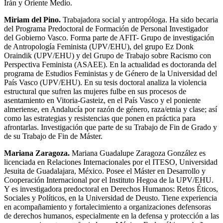
Irán y Oriente Medio.
Miriam del Pino.
Trabajadora social y antropóloga. Ha sido becaria
del Programa Predoctoral de Formación de Personal Investigador
del Gobierno Vasco. Forma parte de
AFIT
- Grupo de investigación
de Antropología Feminista (
UPV
/
EHU
), del grupo Ez Donk
Oraindik (
UPV
/
EHU
) y del Grupo de Trabajo sobre Racismo con
Perspectiva Feminista (
ASAEE
). En la actualidad es doctoranda del
programa de Estudios Feministas y de Género de la Universidad del
País Vasco (
UPV
/
EHU
). En su tesis doctoral analiza la violencia
estructural que sufren las mujeres fulbe en sus procesos de
asentamiento en Vitoria-Gasteiz, en el País Vasco y el poniente
almeriense, en Andalucía por razón de género, raza/etnia y clase; así
como las estrategias y resistencias que ponen en práctica para
afrontarlas. Investigación que parte de su Trabajo de Fin de Grado y
de su Trabajo de Fin de Máster.
Mariana Zaragoza.
Mariana Guadalupe Zaragoza González es
licenciada en Relaciones Internacionales por el
ITESO
, Universidad
Jesuita de Guadalajara, México. Posee el Máster en Desarrollo y
Cooperación Internacional por el Instituto Hegoa de la
UPV
/
EHU
.
Y es investigadora predoctoral en Derechos Humanos: Retos Éticos,
Sociales y Políticos, en la Universidad de Deusto. Tiene experiencia
en acompañamiento y fortalecimiento a organizaciones defensoras
de derechos humanos, especialmente en la defensa y protección a las