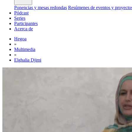
Ponencias y mesas redondas
Resúmenes de eventos y proyecto
Pódcast
Series
Participantes
Acerca de
Hegoa
»
Multimedia
»
Elghalia Djimi