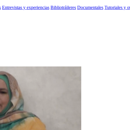
s
Entrevistas y experiencias
Bibliotráileres
Documentales
Tutoriales y o