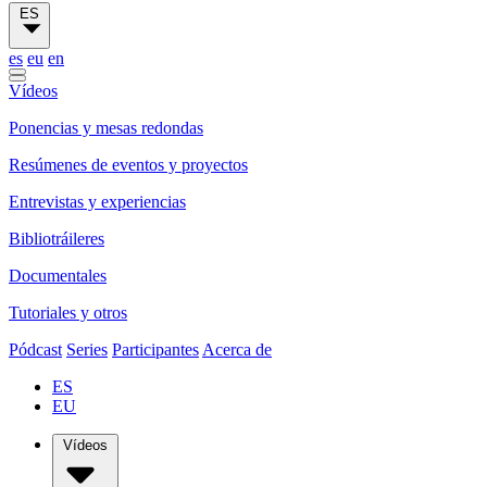
ES
es
eu
en
Vídeos
Ponencias y mesas redondas
Resúmenes de eventos y proyectos
Entrevistas y experiencias
Bibliotráileres
Documentales
Tutoriales y otros
Pódcast
Series
Participantes
Acerca de
ES
EU
Vídeos