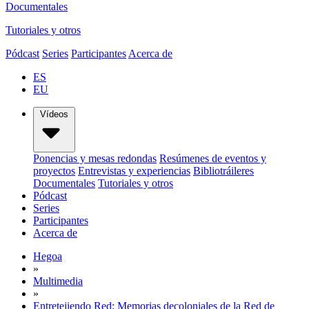
Documentales
Tutoriales y otros
Pódcast
Series
Participantes
Acerca de
ES
EU
Vídeos
Ponencias y mesas redondas
Resúmenes de eventos y
proyectos
Entrevistas y experiencias
Bibliotráileres
Documentales
Tutoriales y otros
Pódcast
Series
Participantes
Acerca de
Hegoa
»
Multimedia
»
Entretejiendo Red: Memorias decoloniales de la Red de