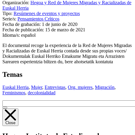
Organización:
Hegoa y Red de Mujeres Migradas y Racializadas de
Euskal Herria
Tipo:
Resúmenes de eventos y proyectos
Serie/s:
Pensamientos Críticos
Fecha de grabación:
1 de junio de 2020
Fecha de publicación:
15 de marzo de 2021
Idioma/s:
español
El documental recoge la experiencia de la Red de Mujeres Migradas
y Racializadas de Euskal Herria contada desde sus propias voces/
Dokumentalak Euskal Herriko Emakume Migratu eta Arrazisten
Sarearen esperientzia biltzen du, bere ahotsetatik kontatuta
Temas
Euskal Herria
,
Mujer
,
Entrevistas
,
Org. mujeres
,
Migración
,
Feminismos
,
decolonialidad
Close