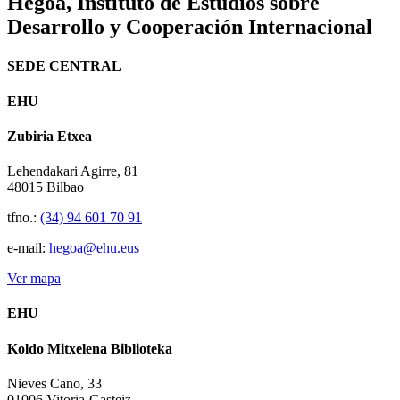
Hegoa,
Instituto de Estudios sobre
Desarrollo y Cooperación Internacional
SEDE CENTRAL
EHU
Zubiria Etxea
Lehendakari Agirre, 81
48015 Bilbao
tfno.:
(34) 94 601 70 91
e-mail:
hegoa@ehu.eus
Ver mapa
EHU
Koldo Mitxelena Biblioteka
Nieves Cano, 33
01006 Vitoria-Gasteiz