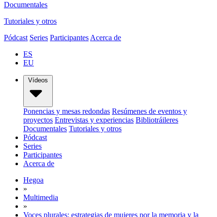
Documentales
Tutoriales y otros
Pódcast
Series
Participantes
Acerca de
ES
EU
Vídeos
Ponencias y mesas redondas
Resúmenes de eventos y
proyectos
Entrevistas y experiencias
Bibliotráileres
Documentales
Tutoriales y otros
Pódcast
Series
Participantes
Acerca de
Hegoa
»
Multimedia
»
Voces plurales: estrategias de mujeres por la memoria y la