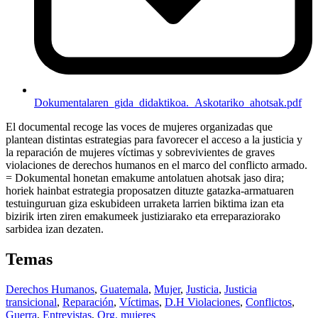
Dokumentalaren_gida_didaktikoa._Askotariko_ahotsak.pdf
El documental recoge las voces de mujeres organizadas que
plantean distintas estrategias para favorecer el acceso a la justicia y
la reparación de mujeres víctimas y sobrevivientes de graves
violaciones de derechos humanos en el marco del conflicto armado.
= Dokumental honetan emakume antolatuen ahotsak jaso dira;
horiek hainbat estrategia proposatzen dituzte gatazka-armatuaren
testuinguruan giza eskubideen urraketa larrien biktima izan eta
bizirik irten ziren emakumeek justiziarako eta erreparaziorako
sarbidea izan dezaten.
Temas
Derechos Humanos
,
Guatemala
,
Mujer
,
Justicia
,
Justicia
transicional
,
Reparación
,
Víctimas
,
D.H Violaciones
,
Conflictos
,
Guerra
,
Entrevistas
,
Org. mujeres