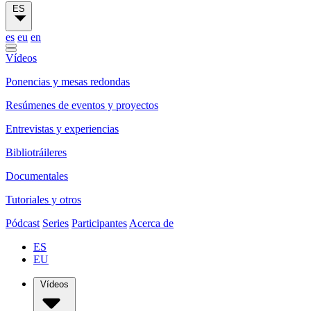
ES
es
eu
en
Vídeos
Ponencias y mesas redondas
Resúmenes de eventos y proyectos
Entrevistas y experiencias
Bibliotráileres
Documentales
Tutoriales y otros
Pódcast
Series
Participantes
Acerca de
ES
EU
Vídeos