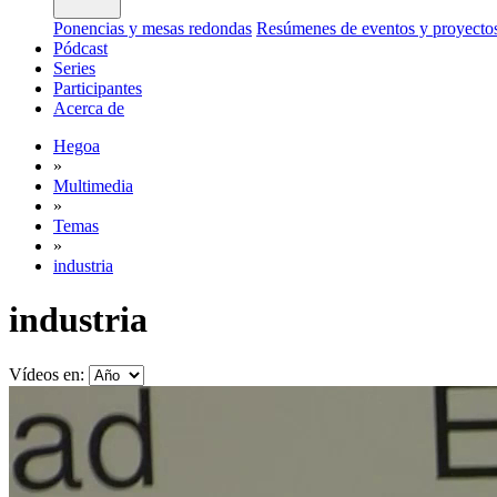
Ponencias y mesas redondas
Resúmenes de eventos y proyecto
Pódcast
Series
Participantes
Acerca de
Hegoa
»
Multimedia
»
Temas
»
industria
industria
Vídeos en: