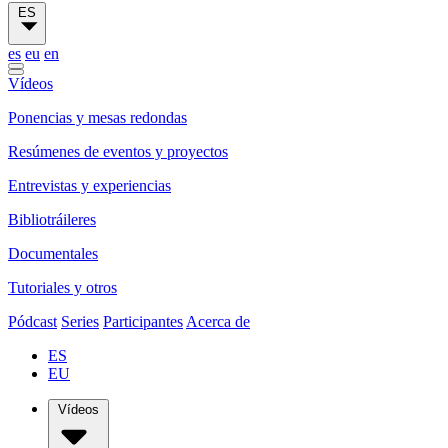
ES
es
eu
en
Vídeos
Ponencias y mesas redondas
Resúmenes de eventos y proyectos
Entrevistas y experiencias
Bibliotráileres
Documentales
Tutoriales y otros
Pódcast
Series
Participantes
Acerca de
ES
EU
Vídeos