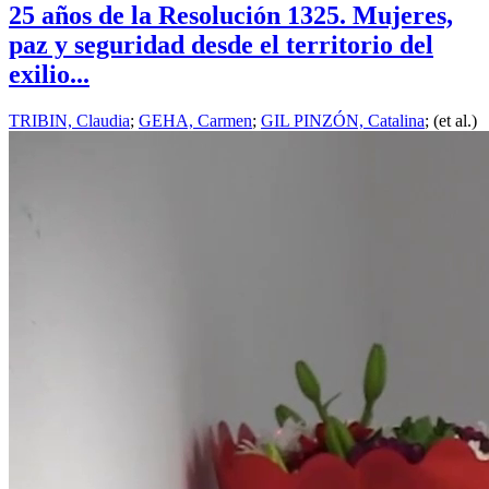
25 años de la Resolución 1325. Mujeres,
paz y seguridad desde el territorio del
exilio...
TRIBIN, Claudia
;
GEHA, Carmen
;
GIL PINZÓN, Catalina
; (et al.)