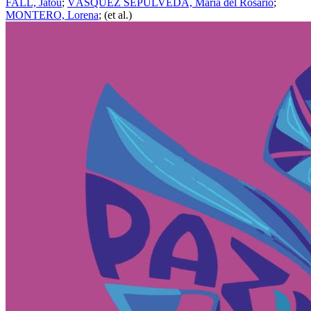
FALL, Jatou
;
VÁSQUEZ SEPÚLVEDA, María del Rosario
;
MONTERO, Lorena
; (et al.)