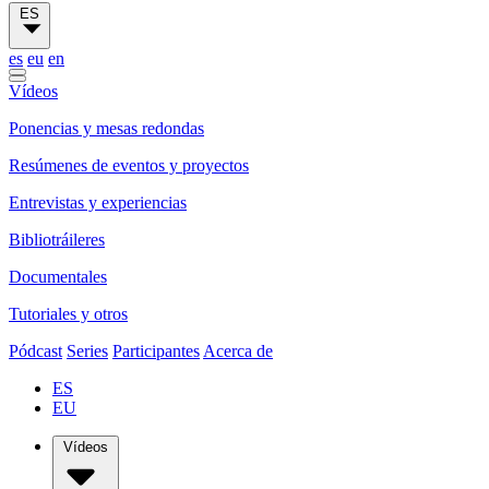
ES
es
eu
en
Vídeos
Ponencias y mesas redondas
Resúmenes de eventos y proyectos
Entrevistas y experiencias
Bibliotráileres
Documentales
Tutoriales y otros
Pódcast
Series
Participantes
Acerca de
ES
EU
Vídeos