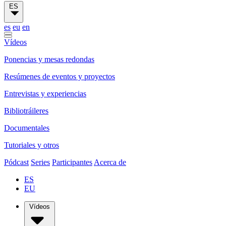
ES
es
eu
en
Vídeos
Ponencias y mesas redondas
Resúmenes de eventos y proyectos
Entrevistas y experiencias
Bibliotráileres
Documentales
Tutoriales y otros
Pódcast
Series
Participantes
Acerca de
ES
EU
Vídeos