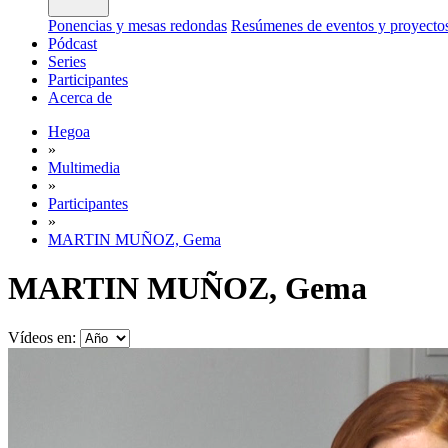
Ponencias y mesas redondas
Resúmenes de eventos y proyecto
Pódcast
Series
Participantes
Acerca de
Hegoa
»
Multimedia
»
Participantes
»
MARTIN MUÑOZ, Gema
MARTIN MUÑOZ, Gema
Vídeos en: