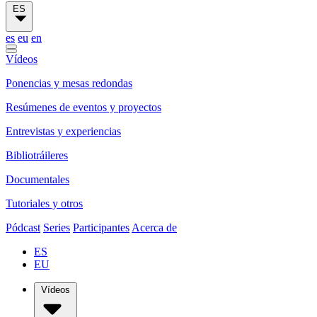
ES
es
eu
en
Vídeos
Ponencias y mesas redondas
Resúmenes de eventos y proyectos
Entrevistas y experiencias
Bibliotráileres
Documentales
Tutoriales y otros
Pódcast
Series
Participantes
Acerca de
ES
EU
Vídeos