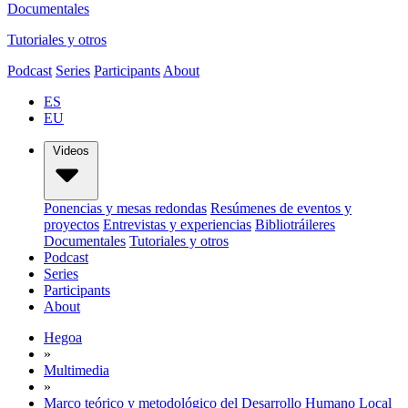
Documentales
Tutoriales y otros
Podcast
Series
Participants
About
ES
EU
Videos
Ponencias y mesas redondas
Resúmenes de eventos y
proyectos
Entrevistas y experiencias
Bibliotráileres
Documentales
Tutoriales y otros
Podcast
Series
Participants
About
Hegoa
»
Multimedia
»
Marco teórico y metodológico del Desarrollo Humano Local