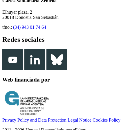
Carlos Santamaría Zentroa
Elhuyar plaza, 2
20018 Donostia-San Sebastián
tfno.:
(34) 943 01 74 64
Redes sociales
Web financiada por
Privacy Policy and Data Protection
Legal Notice
Cookies Policy
2011 - 2026 Hegoa | Desarrollado por eFaber