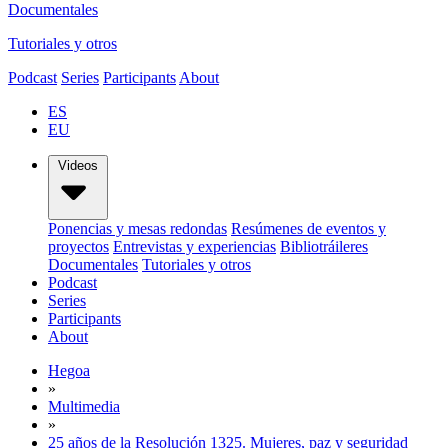
Documentales
Tutoriales y otros
Podcast
Series
Participants
About
ES
EU
Videos
Ponencias y mesas redondas
Resúmenes de eventos y
proyectos
Entrevistas y experiencias
Bibliotráileres
Documentales
Tutoriales y otros
Podcast
Series
Participants
About
Hegoa
»
Multimedia
»
25 años de la Resolución 1325. Mujeres, paz y seguridad