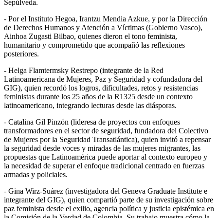
Sepúlveda.
- Por el Instituto Hegoa, Irantzu Mendia Azkue, y por la Dirección
de Derechos Humanos y Atención a Víctimas (Gobierno Vasco),
Ainhoa Zugasti Bilbao, quienes dieron el tono feminista,
humanitario y comprometido que acompañó las reflexiones
posteriores.
- Helga Flamtermsky Restrepo (integrante de la Red
Latinoamericana de Mujeres, Paz y Seguridad y cofundadora del
GIG
), quien recordó los logros, dificultades, retos y resistencias
feministas durante los 25 años de la R1325 desde un contexto
latinoamericano, integrando lecturas desde las diásporas.
- Catalina Gil Pinzón (lideresa de proyectos con enfoques
transformadores en el sector de seguridad, fundadora del Colectivo
de Mujeres por la Seguridad Transatlántica), quien invitó a repensar
la seguridad desde voces y miradas de las mujeres migrantes, las
propuestas que Latinoamérica puede aportar al contexto europeo y
la necesidad de superar el enfoque tradicional centrado en fuerzas
armadas y policiales.
- Gina Wirz-Suárez (investigadora del Geneva Graduate Institute e
integrante del
GIG
), quien compartió parte de su investigación sobre
paz feminista desde el exilio, agencia política y justicia epistémica en
la Comisión de la Verdad de Colombia. Su trabajo muestra cómo la