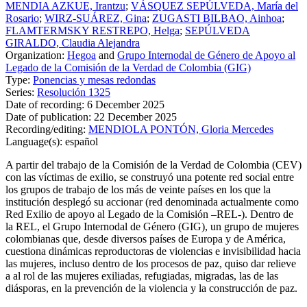
MENDIA AZKUE, Irantzu
;
VÁSQUEZ SEPÚLVEDA, María del
Rosario
;
WIRZ-SUÁREZ, Gina
;
ZUGASTI BILBAO, Ainhoa
;
FLAMTERMSKY RESTREPO, Helga
;
SEPÚLVEDA
GIRALDO, Claudia Alejandra
Organization:
Hegoa
and
Grupo Internodal de Género de Apoyo al
Legado de la Comisión de la Verdad de Colombia (GIG)
Type:
Ponencias y mesas redondas
Series:
Resolución 1325
Date of recording:
6 December 2025
Date of publication:
22 December 2025
Recording/editing:
MENDIOLA PONTÓN, Gloria Mercedes
Language(s):
español
A partir del trabajo de la Comisión de la Verdad de Colombia (
CEV
)
con las víctimas de exilio, se construyó una potente red social entre
los grupos de trabajo de los más de veinte países en los que la
institución desplegó su accionar (red denominada actualmente como
Red Exilio de apoyo al Legado de la Comisión –REL-). Dentro de
la
REL
, el Grupo Internodal de Género (
GIG
), un grupo de mujeres
colombianas que, desde diversos países de Europa y de América,
cuestiona dinámicas reproductoras de violencias e invisibilidad hacia
las mujeres, incluso dentro de los procesos de paz, quiso dar relieve
a al rol de las mujeres exiliadas, refugiadas, migradas, las de las
diásporas, en la prevención de la violencia y la construcción de paz.