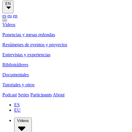
EN
es
eu
en
Videos
Ponencias y mesas redondas
Resúmenes de eventos y proyectos
Entrevistas y experiencias
Bibliotráileres
Documentales
Tutoriales y otros
Podcast
Series
Participants
About
ES
EU
Videos