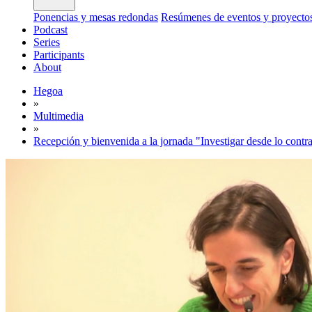
Ponencias y mesas redondas
Resúmenes de eventos y proyecto
Podcast
Series
Participants
About
Hegoa
»
Multimedia
»
Recepción y bienvenida a la jornada "Investigar desde lo cont