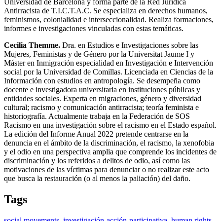
Universidad de Barcelona y forma parte de la Red Jurídica
Antirracista de T.I.C.T.A.C. Se especializa en derechos humanos,
feminismos, colonialidad e interseccionalidad. Realiza formaciones,
informes e investigaciones vinculadas con estas temáticas.
Cecilia Themme.
Dra. en Estudios e Investigaciones sobre las
Mujeres, Feministas y de Género por la Universitat Jaume I y
Máster en Inmigración especialidad en Investigación e Intervención
social por la Universidad de Comillas. Licenciada en Ciencias de la
Información con estudios en antropología. Se desempeña como
docente e investigadora universitaria en instituciones públicas y
entidades sociales. Experta en migraciones, género y diversidad
cultural; racismo y comunicación antirracista; teoría feminista e
historiografía. Actualmente trabaja en la Federación de
SOS
Racismo en una investigación sobre el racismo en el Estado español.
La edición del Informe Anual 2022 pretende centrarse en la
denuncia en el ámbito de la discriminación, el racismo, la xenofobia
y el odio en una perspectiva amplia que comprende los incidentes de
discriminación y los referidos a delitos de odio, así como las
motivaciones de las víctimas para denunciar o no realizar este acto
que busca la restauración (o al menos la paliación) del daño.
Tags
social movements
,
investigación-acción-participativa
,
human rights
,