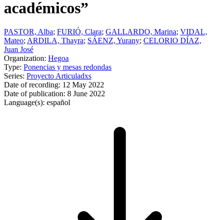
académicos”
PASTOR, Alba
;
FURIÓ, Clara
;
GALLARDO, Marina
;
VIDAL,
Mateo
;
ARDILA, Thayra
;
SÁENZ, Yurany
;
CELORIO DÍAZ,
Juan José
Organization:
Hegoa
Type:
Ponencias y mesas redondas
Series:
Proyecto Articuladxs
Date of recording:
12 May 2022
Date of publication:
8 June 2022
Language(s):
español