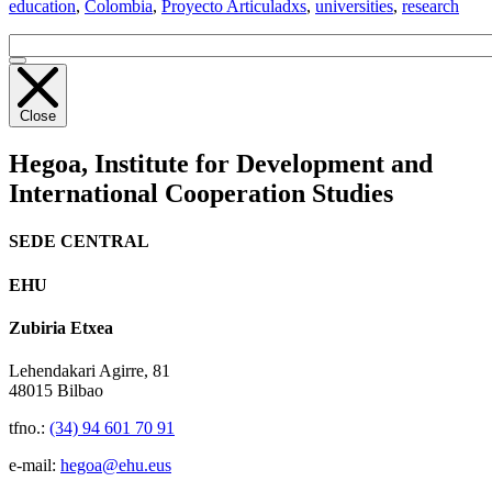
education
,
Colombia
,
Proyecto Articuladxs
,
universities
,
research
Close
Hegoa,
Institute for Development and
International Cooperation Studies
SEDE CENTRAL
EHU
Zubiria Etxea
Lehendakari Agirre, 81
48015 Bilbao
tfno.:
(34) 94 601 70 91
e-mail:
hegoa@ehu.eus