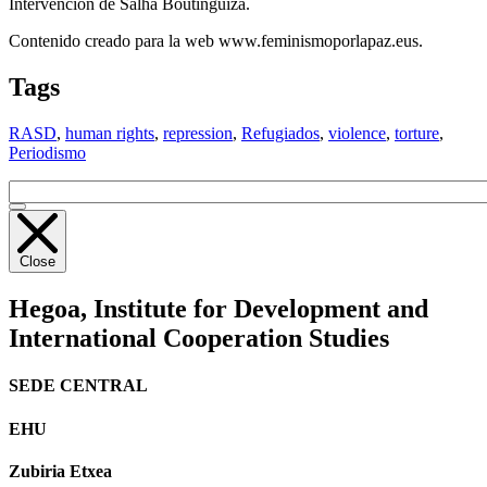
Intervención de Salha Boutinguiza.
Contenido creado para la web www.feminismoporlapaz.eus.
Tags
RASD
,
human rights
,
repression
,
Refugiados
,
violence
,
torture
,
Periodismo
Close
Hegoa,
Institute for Development and
International Cooperation Studies
SEDE CENTRAL
EHU
Zubiria Etxea