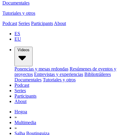
Documentales
Tutoriales y otros
Podcast
Series
Participants
About
ES
EU
Videos
Ponencias y mesas redondas
Resúmenes de eventos y
proyectos
Entrevistas y experiencias
Bibliotráileres
Documentales
Tutoriales y otros
Podcast
Series
Participants
About
Hegoa
»
Multimedia
»
Salha Boutinguiza