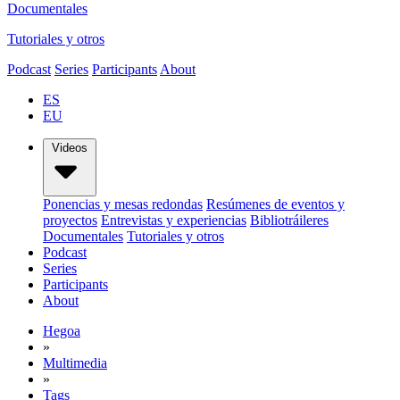
Documentales
Tutoriales y otros
Podcast
Series
Participants
About
ES
EU
Videos
Ponencias y mesas redondas
Resúmenes de eventos y
proyectos
Entrevistas y experiencias
Bibliotráileres
Documentales
Tutoriales y otros
Podcast
Series
Participants
About
Hegoa
»
Multimedia
»
Tags