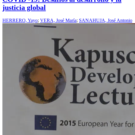
justicia global
HERRERO, Yayo
;
VERA, José María
;
SANAHUJA, José Antonio