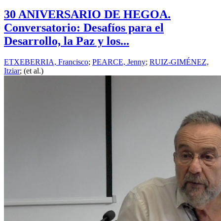
30 ANIVERSARIO DE HEGOA.
Conversatorio: Desafíos para el
Desarrollo, la Paz y los...
ETXEBERRIA, Francisco
;
PEARCE, Jenny
;
RUIZ-GIMÉNEZ,
Itziar
; (et al.)