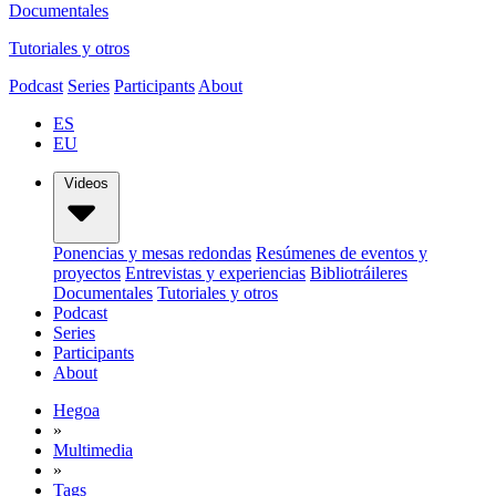
Documentales
Tutoriales y otros
Podcast
Series
Participants
About
ES
EU
Videos
Ponencias y mesas redondas
Resúmenes de eventos y
proyectos
Entrevistas y experiencias
Bibliotráileres
Documentales
Tutoriales y otros
Podcast
Series
Participants
About
Hegoa
»
Multimedia
»
Tags