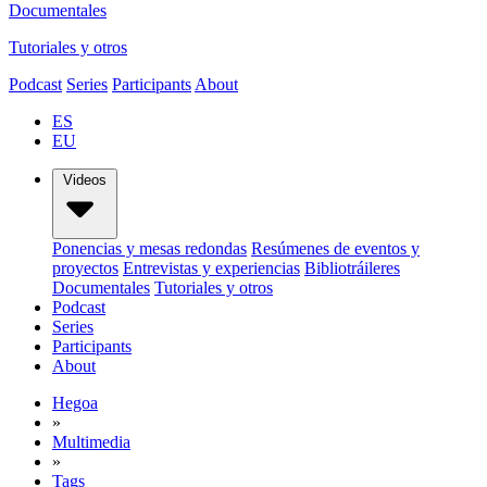
Documentales
Tutoriales y otros
Podcast
Series
Participants
About
ES
EU
Videos
Ponencias y mesas redondas
Resúmenes de eventos y
proyectos
Entrevistas y experiencias
Bibliotráileres
Documentales
Tutoriales y otros
Podcast
Series
Participants
About
Hegoa
»
Multimedia
»
Tags