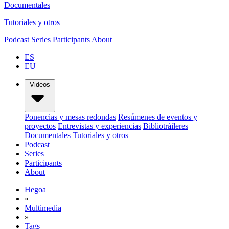
Documentales
Tutoriales y otros
Podcast
Series
Participants
About
ES
EU
Videos
Ponencias y mesas redondas
Resúmenes de eventos y
proyectos
Entrevistas y experiencias
Bibliotráileres
Documentales
Tutoriales y otros
Podcast
Series
Participants
About
Hegoa
»
Multimedia
»
Tags