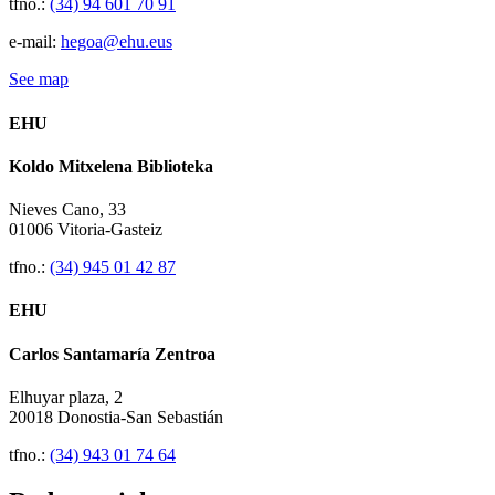
tfno.:
(34) 94 601 70 91
e-mail:
hegoa@ehu.eus
See map
EHU
Koldo Mitxelena Biblioteka
Nieves Cano, 33
01006 Vitoria-Gasteiz
tfno.:
(34) 945 01 42 87
EHU
Carlos Santamaría Zentroa
Elhuyar plaza, 2
20018 Donostia-San Sebastián
tfno.:
(34) 943 01 74 64