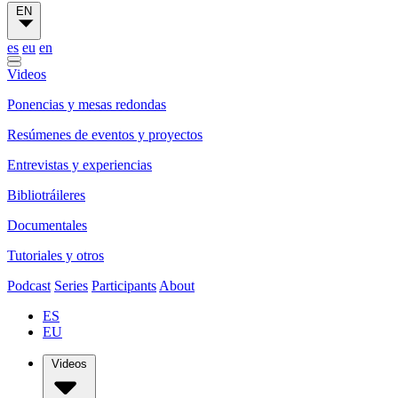
EN
es
eu
en
Videos
Ponencias y mesas redondas
Resúmenes de eventos y proyectos
Entrevistas y experiencias
Bibliotráileres
Documentales
Tutoriales y otros
Podcast
Series
Participants
About
ES
EU
Videos