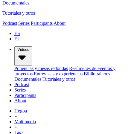
Documentales
Tutoriales y otros
Podcast
Series
Participants
About
ES
EU
Videos
Ponencias y mesas redondas
Resúmenes de eventos y
proyectos
Entrevistas y experiencias
Bibliotráileres
Documentales
Tutoriales y otros
Podcast
Series
Participants
About
Hegoa
»
Multimedia
»
Tags