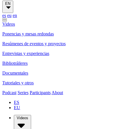
EN
es
eu
en
Videos
Ponencias y mesas redondas
Resúmenes de eventos y proyectos
Entrevistas y experiencias
Bibliotráileres
Documentales
Tutoriales y otros
Podcast
Series
Participants
About
ES
EU
Videos