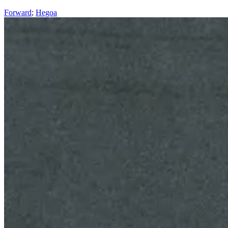
Forward
;
Hegoa