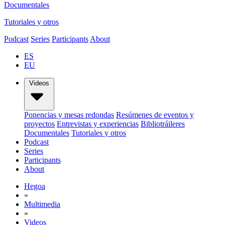
Documentales
Tutoriales y otros
Podcast
Series
Participants
About
ES
EU
Videos
Ponencias y mesas redondas
Resúmenes de eventos y
proyectos
Entrevistas y experiencias
Bibliotráileres
Documentales
Tutoriales y otros
Podcast
Series
Participants
About
Hegoa
»
Multimedia
»
Videos