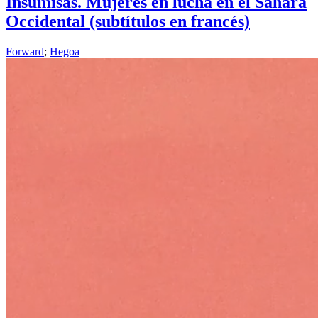
Insumisas. Mujeres en lucha en el Sáhara
Occidental (subtítulos en francés)
Forward
;
Hegoa